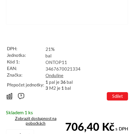
21%
DPH:
bal
Jednotka:
ONTOP11
Kód 1:
3467670021334
EAN:
Onduline
Značka:
pal je
bal
1
36
Přepočet jednotky:
M2 je
bal
3
1
Sdílet
Skladem 1 ks
Zobrazit dostupnost na
pobočkách
706,40
Kč
s DPH