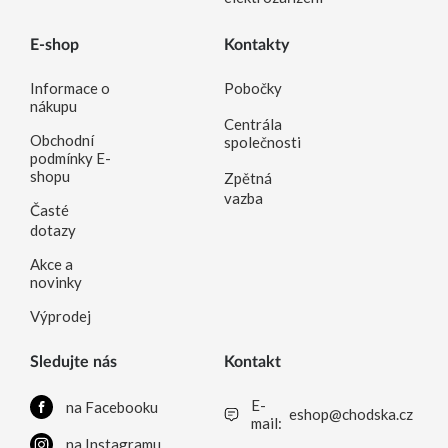
E-shop
Kontakty
Informace o
Pobočky
nákupu
Centrála
Obchodní
společnosti
podmínky E-
shopu
Zpětná
vazba
Časté
dotazy
Akce a
novinky
Výprodej
Sledujte nás
Kontakt
E-
na Facebooku
eshop@chodska.cz
mail:
na Instagramu