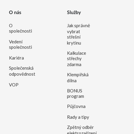
O nás
Služby
O
Jak správně
společnosti
vybrat
střešní
Vedení
krytinu
společnosti
Kalkulace
Kariéra
střechy
zdarma
Společenská
odpovědnost
Klempířská
dílna
VOP
BONUS
program
Půjčovna
Rady a tipy
Zpětný odběr
elektrozařízení