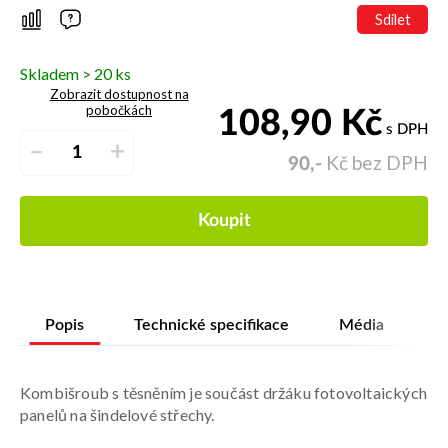
Sdílet
Skladem > 20 ks
Zobrazit dostupnost na
pobočkách
108,90
Kč
s DPH
–
+
Kč bez DPH
90,-
Koupit
Popis
Technické specifikace
Média
Kombišroub s těsněním je součást držáku fotovoltaických
panelů na šindelové střechy.