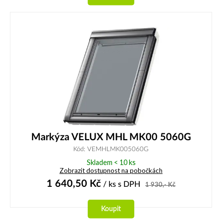
Markýza VELUX MHL MK00 5060G
Kód: VEMHLMK005060G
Skladem < 10 ks
Zobrazit dostupnost na pobočkách
1 640,50
Kč
/ ks
s DPH
1 930,-
Kč
Koupit