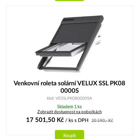
Venkovní roleta solární VELUX SSL PK08
0000S
Kód: VESSLPK080000SA
Skladem 1 ks
Zobrazit dostupnost na pobočkách
17 501,50
Kč
/ ks
s DPH
20 590,-
Kč
Koupit