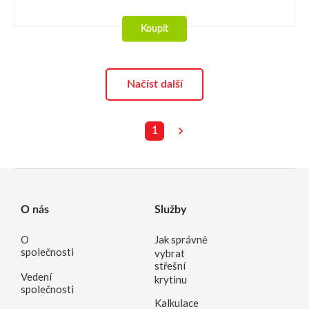
Koupit
Načíst další
1
O nás
Služby
O
Jak správně
společnosti
vybrat
střešní
Vedení
krytinu
společnosti
Kalkulace