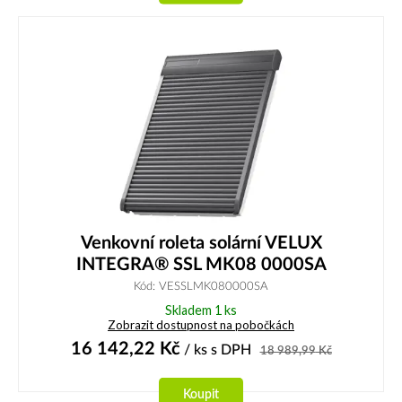
Venkovní roleta solární VELUX
INTEGRA® SSL MK08 0000SA
Kód: VESSLMK080000SA
Skladem 1 ks
Zobrazit dostupnost na pobočkách
16 142,22
Kč
/ ks
s DPH
18 989,99
Kč
Koupit