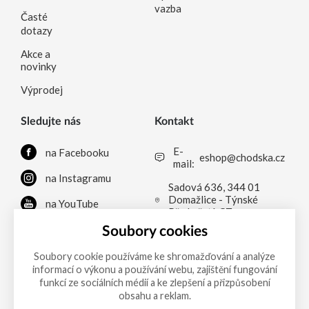
vazba
Časté
dotazy
Akce a
novinky
Výprodej
Sledujte nás
Kontakt
E-
na Facebooku
eshop@chodska.cz
mail:
na Instagramu
Sadová 636, 344 01
Domažlice - Týnské
na YouTube
Předměstí, CZ
na LinkedInu
Soubory cookies
Soubory cookie používáme ke shromažďování a analýze
informací o výkonu a používání webu, zajištění fungování
Možnosti platby
funkcí ze sociálních médií a ke zlepšení a přizpůsobení
obsahu a reklam.