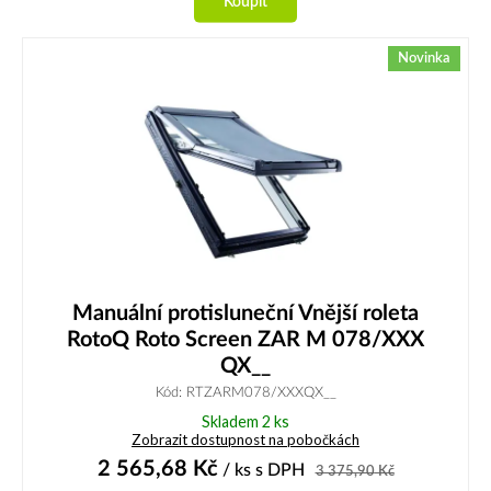
Koupit
Novinka
Manuální protisluneční Vnější roleta
RotoQ Roto Screen ZAR M 078/XXX
QX__
Kód: RTZARM078/XXXQX__
Skladem 2 ks
Zobrazit dostupnost na pobočkách
2 565,68
Kč
/ ks
s DPH
3 375,90
Kč