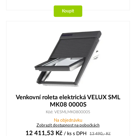
Koupit
Venkovní roleta elektrická VELUX SML
MK08 0000S
Kód: VESMLMK080000S
Na objednávku
Zobrazit dostupnost na pobočkách
12 411,53
Kč
/ ks
s DPH
13 490,-
Kč