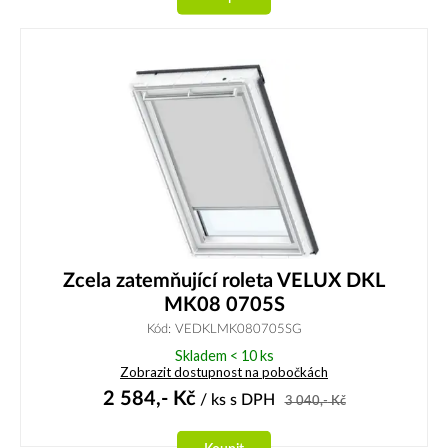
Zcela zatemňující roleta VELUX DKL
MK08 0705S
Kód: VEDKLMK080705SG
Skladem < 10 ks
Zobrazit dostupnost na pobočkách
2 584,-
Kč
/ ks
s DPH
3 040,-
Kč