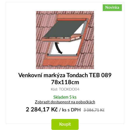
Novinka
Venkovní markýza Tondach TEB 089
78x118cm
Kód: TOOKDO04
Skladem 5 ks
Zobrazit dostupnost na pobočkách
2 284,17
Kč
/ ks
s DPH
3 086,71
Kč
Koupit