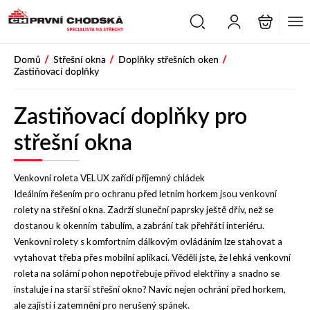
PŘESKOČIT NAVIGACI
/
/
/
Domů
Střešní okna
Doplňky střešních oken
Zastiňovací doplňky
Zastiňovací doplňky pro
střešní okna
Venkovní roleta VELUX zařídí příjemný chládek
Ideálním řešením pro ochranu před letním horkem jsou venkovní
rolety na střešní okna. Zadrží sluneční paprsky ještě dřív, než se
dostanou k okenním tabulím, a zabrání tak přehřátí interiéru.
Venkovní rolety s komfortním dálkovým ovládáním lze stahovat a
vytahovat třeba přes mobilní aplikaci. Věděli jste, že lehká venkovní
roleta na solární pohon
nepotřebuje přívod elektřiny a snadno se
instaluje i na starší střešní okno? Navíc nejen ochrání před horkem,
ale zajistí i zatemnění pro nerušený spánek.