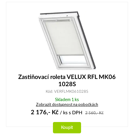
Zastiňovací roleta VELUX RFL MK06
1028S
Kód: VERFLMK061028S
Skladem 1 ks
Zobrazit dostupnost na pobočkách
2 176,-
Kč
/ ks
s DPH
2 560,-
Kč
Koupit