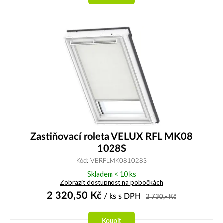
Zastiňovací roleta VELUX RFL MK08
1028S
Kód: VERFLMK081028S
Skladem < 10 ks
Zobrazit dostupnost na pobočkách
2 320,50
Kč
/ ks
s DPH
2 730,-
Kč
Koupit