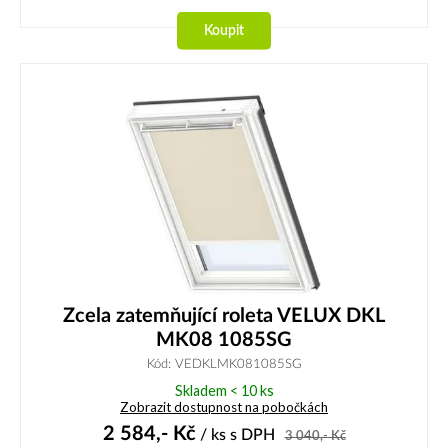
Koupit
Zcela zatemňující roleta VELUX DKL
MK08 1085SG
Kód: VEDKLMK081085SG
Skladem < 10 ks
Zobrazit dostupnost na pobočkách
2 584,-
Kč
/ ks
s DPH
3 040,-
Kč