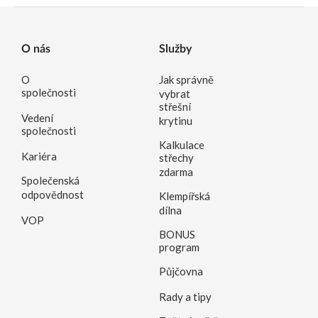
O nás
Služby
O
Jak správně
společnosti
vybrat
střešní
Vedení
krytinu
společnosti
Kalkulace
Kariéra
střechy
zdarma
Společenská
odpovědnost
Klempířská
dílna
VOP
BONUS
program
Půjčovna
Rady a tipy