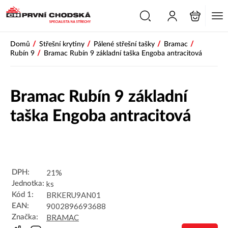
PŘESKOČIT NAVIGACI
/
/
/
/
Domů
Střešní krytiny
Pálené střešní tašky
Bramac
/
Rubín 9
Bramac Rubín 9 základní taška Engoba antracitová
Bramac Rubín 9 základní
taška Engoba antracitová
21%
DPH:
ks
Jednotka:
BRKERU9AN01
Kód 1:
9002896693688
EAN:
BRAMAC
Značka: